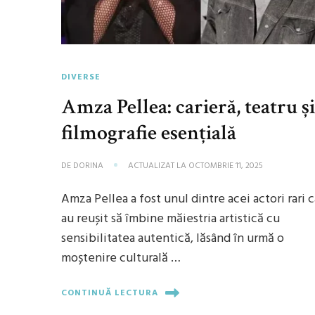
DIVERSE
Amza Pellea: carieră, teatru ș
filmografie esențială
DE
DORINA
ACTUALIZAT LA
OCTOMBRIE 11, 2025
Amza Pellea a fost unul dintre acei actori rari 
au reușit să îmbine măiestria artistică cu
sensibilitatea autentică, lăsând în urmă o
moștenire culturală …
CONTINUĂ LECTURA