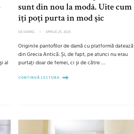
–
sunt din nou la modă. Uite cum
îți poți purta în mod șic
DE
DANIEL
APRILIE 25, 2025
Originile pantofilor de damă cu platformă datează
din Grecia Antică. Și, de fapt, pe atunci nu erau
i al
purtați doar de femei, ci și de către …
CONTINUĂ LECTURA