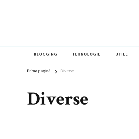
blog general
Blogul lui Daniel
BLOGGING
TEHNOLOGIE
UTILE
Prima pagină
Diverse
Diverse