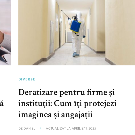
DIVERSE
Deratizare pentru firme și
ră
instituții: Cum îți protejezi
imaginea și angajații
DE
DANIEL
ACTUALIZAT LA
APRILIE 11, 2025