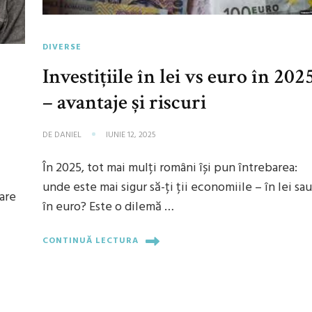
DIVERSE
Investițiile în lei vs euro în 202
– avantaje și riscuri
i
DE
DANIEL
IUNIE 12, 2025
În 2025, tot mai mulți români își pun întrebarea:
unde este mai sigur să-ți ții economiile – în lei sa
care
în euro? Este o dilemă …
CONTINUĂ LECTURA