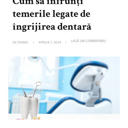
Cum să înfrunți
temerile legate de
îngrijirea dentară
LA
LASĂ UN COMENTARIU
DE
DANIEL
APRILIE 7, 2024
STOMATOLOG
BUCUREȘTI:
CUM
SĂ
ÎNFRUNȚI
TEMERILE
LEGATE
DE
ÎNGRIJIREA
DENTARĂ