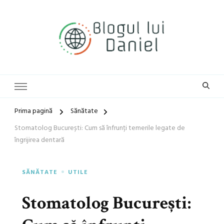
blog general
Blogul lui Daniel
Prima pagină
Sănătate
Stomatolog București: Cum să înfrunți temerile legate de
îngrijirea dentară
SĂNĂTATE
UTILE
Stomatolog București: