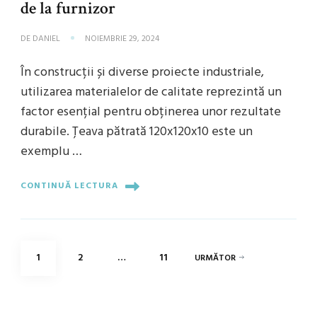
de la furnizor
DE
DANIEL
NOIEMBRIE 29, 2024
În construcții și diverse proiecte industriale,
utilizarea materialelor de calitate reprezintă un
factor esențial pentru obținerea unor rezultate
durabile. Țeava pătrată 120x120x10 este un
exemplu …
CONTINUĂ LECTURA
Paginație
PAGINĂ
PAGINĂ
PAGINĂ
1
2
…
11
URMĂTOR
articole