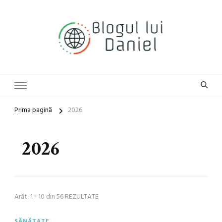
blog general
Blogul lui Daniel
Prima pagină
2026
2026
Arăt: 1 - 10 din 56 REZULTATE
SĂNĂTATE