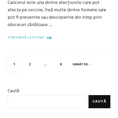
Cancerul este una dintre afecțiunile care pot
afecta pe oricine, însă multe dintre formele sale
pot fi prevenite sau descoperite din timp prin
obiceiuri sănătoase …
CONTINUĂ LECTURA
Paginație
PAGINĂ
PAGINĂ
PAGINĂ
1
2
…
6
URMĂTOR
articole
Caută
CAUTĂ