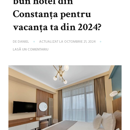
bun hotel din
Constanța pentru
vacanța ta din 2024?
DE
DANIEL
ACTUALIZAT LA
OCTOMBRIE 21, 2024
LA
LASĂ UN COMENTARIU
CUM
SĂ
ALEGI
CEL
MAI
BUN
HOTEL
DIN
CONSTANȚA
PENTRU
VACANȚA
TA
DIN
2024?