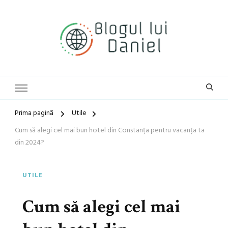
blog general
Blogul lui Daniel
Prima pagină
Utile
Cum să alegi cel mai bun hotel din Constanța pentru vacanța ta
din 2024?
UTILE
Cum să alegi cel mai