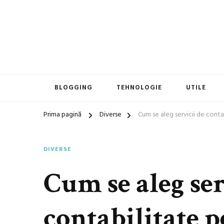
blog general
Blogul lui Daniel
BLOGGING
TEHNOLOGIE
UTILE
Prima pagină
Diverse
Cum se aleg servicii de conta
DIVERSE
Cum se aleg ser
contabilitate p