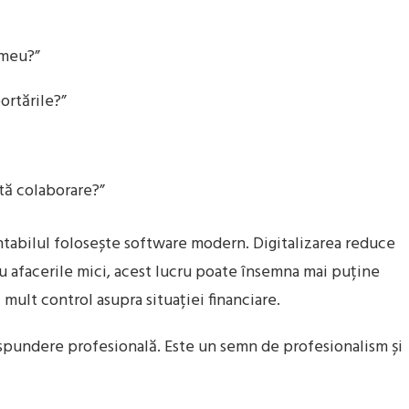
 meu?”
ortările?”
stă colaborare?”
ntabilul folosește software modern. Digitalizarea reduce
ru afacerile mici, acest lucru poate însemna mai puține
ult control asupra situației financiare.
 răspundere profesională. Este un semn de profesionalism și