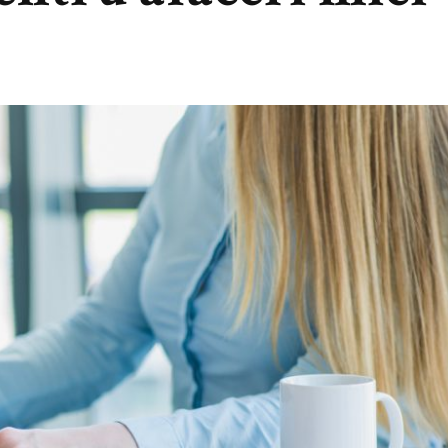
A
UM
E
LEG
RVICII
E
ONTABILITATE
ENTRU
FACERI
CI