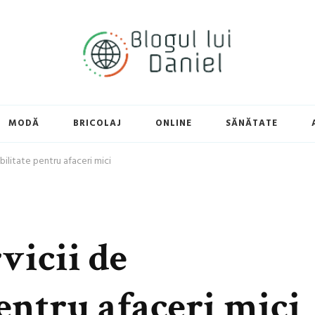
MODĂ
BRICOLAJ
ONLINE
SĂNĂTATE
bilitate pentru afaceri mici
vicii de
entru afaceri mici