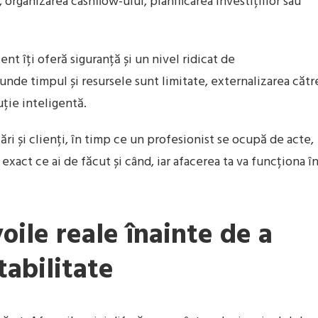
, organizarea cashflow-ului, planificarea investițiilor sau
nt îți oferă siguranță și un nivel ridicat de
, unde timpul și resursele sunt limitate, externalizarea cătr
ție inteligentă.
ri și clienți, în timp ce un profesionist se ocupă de acte,
i exact ce ai de făcut și când, iar afacerea ta va funcționa î
voile reale înainte de a
tabilitate