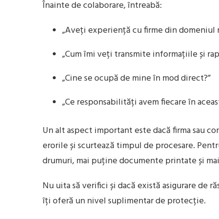
Înainte de colaborare, întreabă:
„Aveți experiență cu firme din domeniul
„Cum îmi veți transmite informațiile și rap
„Cine se ocupă de mine în mod direct?”
„Ce responsabilități avem fiecare în acea
Un alt aspect important este dacă firma sau co
erorile și scurtează timpul de procesare. Pent
drumuri, mai puține documente printate și mai m
Nu uita să verifici și dacă există asigurare de
îți oferă un nivel suplimentar de protecție.