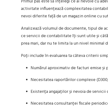
Primul pas este să înțelegi ce ai nevoie cu adev
activitate influențează complexitatea contabili
nevoi diferite față de un magazin online cu sut
Analizează volumul de documente, tipul de activ
ce servicii de contabilitate îți sunt utile și c
prea mari, dar nu te limita la un nivel minimal
Poți include în evaluarea ta câteva criterii simp
Numărul aproximativ de facturi emise și pr
Necesitatea raportărilor complexe (D300, 
Existența angajaților și nevoia de servicii 
Necesitatea consultanței fiscale periodic