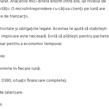
ărat. Afacerile mici diferă enorm între ele, iar nivelul de
tății. O microîntreprindere cu câțiva clienți pe lună are
e de tranzacții.
itate și obligațiile legale. Acestea te ajută să stabilești
âtă implicare este necesară. Evită să plătești pentru pachete
 doar pentru a economisi temporar.
le:
imite în fiecare lună.
D390, situații financiare complete).
de salarizare.
e.