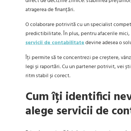
direct de deciziile zilnice: stabilirea prețurilor
atragerea de finanțări.
O colaborare potrivită cu un specialist compete
predictibilitate. În plus, pentru afacerile mici
servicii de contabilitate
devine adesea o solu
Îți permite să te concentrezi pe creștere, vânză
legi și raportări. Cu un partener potrivit, vei șt
ritm stabil și corect.
Cum îți identifici ne
alege servicii de con