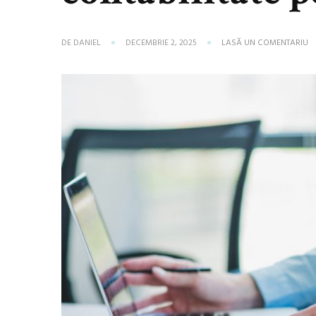
L
DE
DANIEL
DECEMBRIE 2, 2025
LASĂ UN COMENTARIU
C
S
A
SE
D
C
P
A
MI