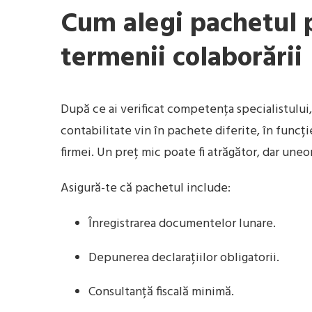
Cum alegi pachetul p
termenii colaborării
După ce ai verificat competența specialistului,
contabilitate vin în pachete diferite, în funcț
firmei. Un preț mic poate fi atrăgător, dar une
Asigură-te că pachetul include:
Înregistrarea documentelor lunare.
Depunerea declarațiilor obligatorii.
Consultanță fiscală minimă.