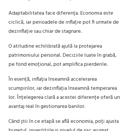
Adaptabilitatea face diferența. Economia este
ciclică, iar perioadele de inflație pot fi urmate de
dezinflație sau chiar de stagnare.
O atitudine echilibrată ajută la protejarea
patrimoniului personal. Deciziile luate în grabă,
pe fond emoțional, pot amplifica pierderile.
În esență, inflația înseamnă accelerarea
scumpirilor, iar dezinflația înseamnă temperarea
lor. Înțelegerea clară a acestei diferențe oferă un
avantaj real în gestionarea banilor.
Când știi în ce etapă se află economia, poți ajusta
bugetul, investițiile și nivelul de risc asumat.