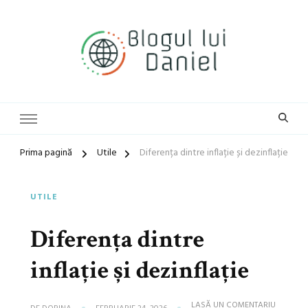
blog general
Blogul lui Daniel
Prima pagină
Utile
Diferența dintre inflație și dezinflație
UTILE
Diferența dintre
inflație și dezinflație
LA
LASĂ UN COMENTARIU