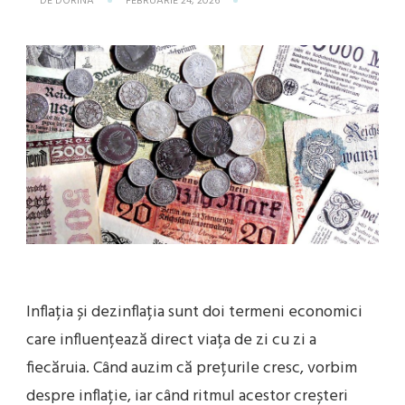
DE
DORINA
FEBRUARIE 24, 2026
DIFEREN
DINTRE
INFLAȚIE
ȘI
DEZINFL
Inflația și dezinflația sunt doi termeni economici
care influențează direct viața de zi cu zi a
fiecăruia. Când auzim că prețurile cresc, vorbim
despre inflație, iar când ritmul acestor creșteri