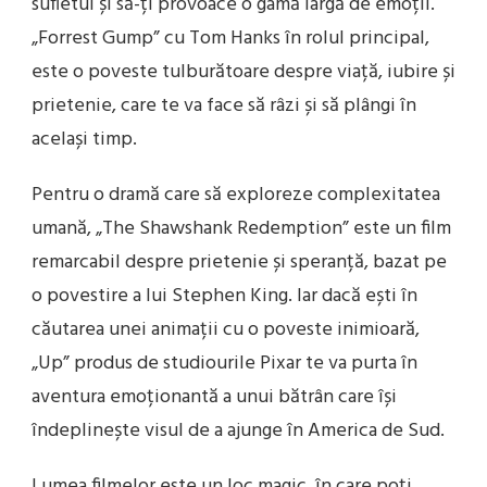
sufletul și să-ți provoace o gamă largă de emoții.
„Forrest Gump” cu Tom Hanks în rolul principal,
este o poveste tulburătoare despre viață, iubire și
prietenie, care te va face să râzi și să plângi în
același timp.
Pentru o dramă care să exploreze complexitatea
umană, „The Shawshank Redemption” este un film
remarcabil despre prietenie și speranță, bazat pe
o povestire a lui Stephen King. Iar dacă ești în
căutarea unei animații cu o poveste inimioară,
„Up” produs de studiourile Pixar te va purta în
aventura emoționantă a unui bătrân care își
îndeplinește visul de a ajunge în America de Sud.
Lumea filmelor este un loc magic, în care poți