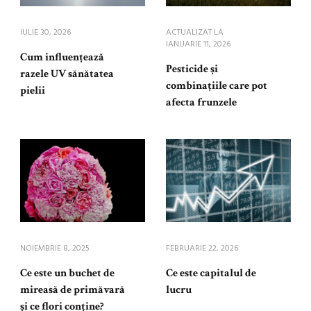
IULIE 30, 2026
ACTUALIZAT LA
IANUARIE 11, 2026
Cum influențează
Pesticide și
razele UV sănătatea
combinațiile care pot
pielii
afecta frunzele
NOIEMBRIE 8, 2025
FEBRUARIE 22, 2026
Ce este un buchet de
Ce este capitalul de
mireasă de primăvară
lucru
și ce flori conține?