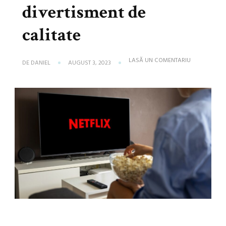
divertisment de
calitate
LA
LASĂ UN COMENTARIU
DE
DANIEL
AUGUST 3, 2023
FILME
CARE
ÎȚI
VOR
OFERI
DISTRACȚIE
ȘI
DIVERTISMEN
DE
CALITATE