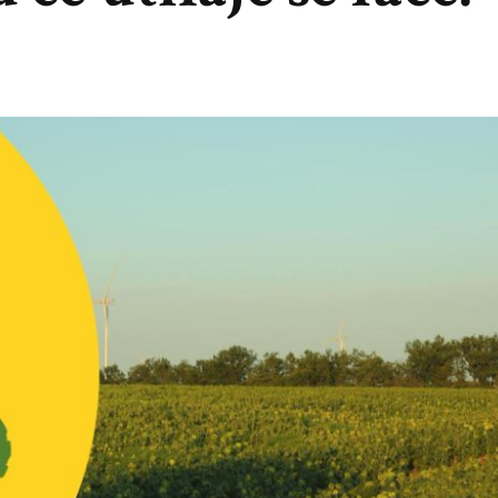
NĂTOARE
SE
NAREA
JE