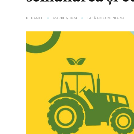
LA
DE
DANIEL
MARTIE 6, 2024
LASĂ UN COMENTARIU
SEMĂ
PĂIOA
IPSO:
CE
ESTE
SEMĂ
ȘI
CU
CE
UTILA
SE
FACE?