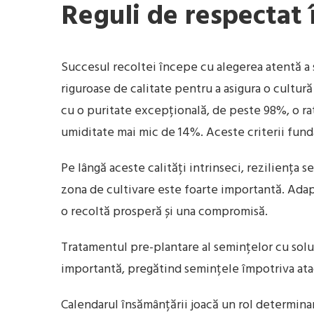
Reguli de respectat
Succesul recoltei începe cu alegerea atentă a
riguroase de calitate pentru a asigura o cultură
cu o puritate excepțională, de peste 98%, o ra
umiditate mai mic de 14%. Aceste criterii fun
Pe lângă aceste calități intrinseci, reziliența 
zona de cultivare este foarte importantă. Adapt
o recoltă prosperă și una compromisă.
Tratamentul pre-plantare al semințelor cu soluț
importantă, pregătind semințele împotriva atacu
Calendarul însămânțării joacă un rol determinan