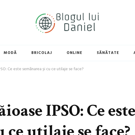
MODĂ
BRICOLAJ
ONLINE
SĂNĂTATE
O: Ce este semănarea și cu ce utilaje se face?
ioase IPSO: Ce est
 ce utilaje se face?