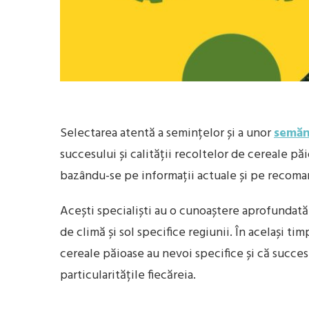
Selectarea atentă a semințelor și a unor
semăn
succesului și calității recoltelor de cereale p
bazându-se pe informații actuale și pe recoman
Acești specialiști au o cunoaștere aprofundată 
de climă și sol specifice regiunii. În același t
cereale păioase au nevoi specifice și că succes
particularitățile fiecăreia.