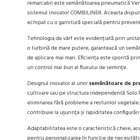
remarcabil este semănătoarea pneumatică Venta
sistemul inovator COMBILINER. Aceasta dispu
echipat cu o garnitură specială pentru prevenir
Tehnologia de vârf este evidențiată prin unita
o turbină de mare putere, garantează un semănat 
de aplicare mai mari. Eficiența este sporită prin
un control mai bun al fluxului de semințe.
Designul inovator al unor
semănătoare de pre
cultivare sau pe structura independentă Solo F
eliminarea fără probleme a resturilor vegetale.
contribuie la ușurința și rapiditatea configurăr
Adaptabilitatea este o caracteristică cheie, a
pentru personalizarea în funcție de necesitățil