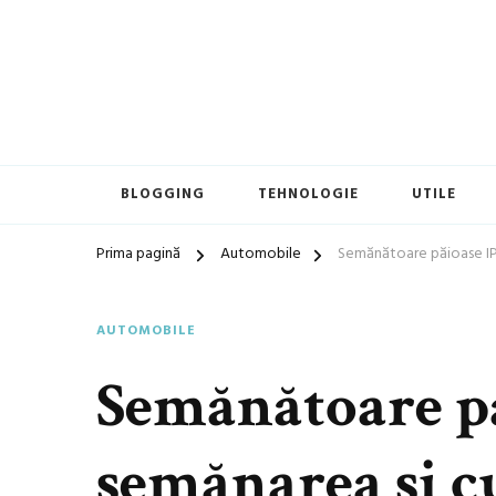
blog general
Blogul lui Daniel
BLOGGING
TEHNOLOGIE
UTILE
Prima pagină
Automobile
Semănătoare păioase IPS
AUTOMOBILE
Semănătoare pă
semănarea și cu