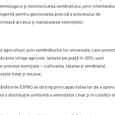
r tehnologice și monitorizarea semănatului, prin intermediu
ligentă pentru gestionarea precisă a procesului de
ilitează accesul și manipularea semințelor.
 agriculturii prin semănătorile lor universale, care promit
Aceste utilaje agricole, lansate pe piață în 2015, sunt
 procese esențiale – cultivarea, tasarea și semănatul,
sește timp și resurse.
emănătorile ESPRO se disting prin capacitatea lor de a opera
nd o distribuție uniformă a semințelor chiar și în condiții 