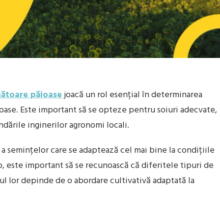
ătoare păioase
joacă un rol esențial în determinarea
ăioase. Este important să se opteze pentru soiuri adecvate,
dările inginerilor agronomi locali.
a semințelor care se adaptează cel mai bine la condițiile
imp, este important să se recunoască că diferitele tipuri de
ul lor depinde de o abordare cultivativă adaptată la