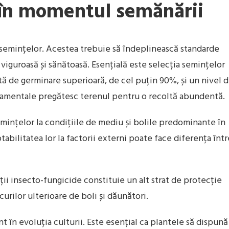
 în momentul semănării
 semințelor. Acestea trebuie să îndeplinească standarde
 viguroasă și sănătoasă. Esențială este selecția semințelor
tă de germinare superioară, de cel puțin 90%, și un nivel 
damentale pregătesc terenul pentru o recoltă abundentă.
semințelor la condițiile de mediu și bolile predominante în
abilitatea lor la factorii externi poate face diferența într
ii insecto-fungicide constituie un alt strat de protecție
rilor ulterioare de boli și dăunători.
t în evoluția culturii. Este esențial ca plantele să dispună