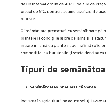
de un interval optim de 40-50 de zile de crește
pragul de 5°C, pentru a acumula suficiente gra
robuste.
O însămânțare prematură cu semănătoare păioas
plantele la condițiile aspre de iarnă și la atac
intrare în iarnă cu plante slabe, nefiind suficie
competiției cu buruienile și scade densitatea c
Tipuri de semănătoa
Semănătoarea pneumatică Venta
Inovarea în agricultură ne aduce soluții avans