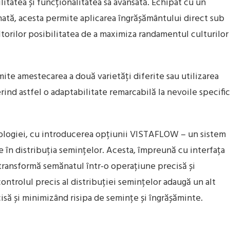
itatea și funcționalitatea sa avansată. Echipat cu un
nată, acesta permite aplicarea îngrășământului direct sub
torilor posibilitatea de a maximiza randamentul culturilor
mite amestecarea a două varietăți diferite sau utilizarea
rind astfel o adaptabilitate remarcabilă la nevoile specifi
ologiei, cu introducerea opțiunii VISTAFLOW – un sistem
e în distribuția semințelor. Acesta, împreună cu interfața
transformă semănatul într-o operațiune precisă și
ontrolul precis al distribuției semințelor adaugă un alt
cisă și minimizând risipa de semințe și îngrășăminte.