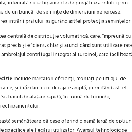
, integrată cu echipamente de pregătire a solului prin
ne de un buncăr de semințe de dimensiuni generoase,
ea intrării prafului, asigurând astfel protecția semințelor.
tea centrală de distribuție volumetrică, care, împreună cu
precis și eficient, chiar și atunci când sunt utilizate rat
 ambreiajul centrifugal integrat al turbinei, care faciliteaz
cizie
include marcatori eficienți, montați pe utilajul de
rame, și brăzdare cu o degajare amplă, permițând astfel
 Sistemul de atașare rapidă, în formă de triunghi,
ii echipamentului.
ceastă semănătoare păioase oferind o gamă largă de opțiun
e specifice ale fiecărui utilizator. Avansul tehnologic se