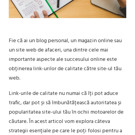
ȘI
SĂ
ÎMBUNĂT
AUTORIT
ȘI
POPULAR
LUI
Fie că ai un blog personal, un magazin online sau
un site web de afaceri, una dintre cele mai
importante aspecte ale succesului online este
obținerea link-urilor de calitate către site-ul tău
web.
Link-urile de calitate nu numai că îți pot aduce
trafic, dar pot și să îmbunătățească autoritatea și
popularitatea site-ului tău în ochii motoarelor de
căutare. În acest articol vom explora câteva
strategii esențiale pe care le poți folosi pentru a