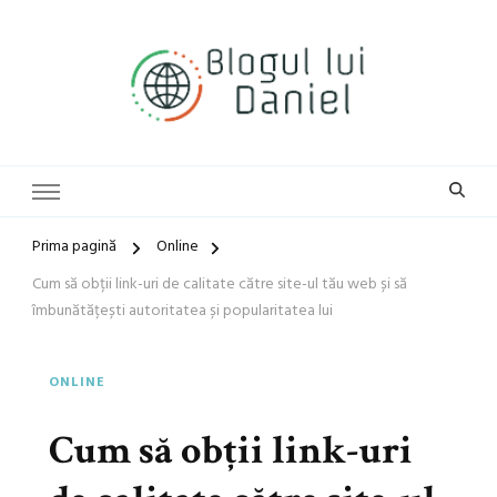
blog general
Blogul lui Daniel
Prima pagină
Online
Cum să obții link-uri de calitate către site-ul tău web și să
îmbunătățești autoritatea și popularitatea lui
ONLINE
Cum să obții link-uri