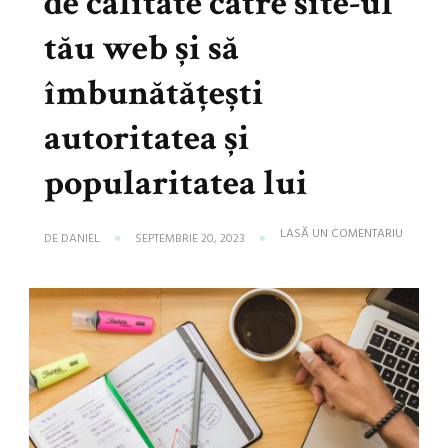
de calitate către site-ul
tău web și să
îmbunătățești
autoritatea și
popularitatea lui
LA
LASĂ UN COMENTARIU
DE
DANIEL
SEPTEMBRIE 20, 2023
CUM
SĂ
OBȚII
LINK-
URI
DE
CALITAT
CĂTRE
SITE-
UL
TĂU
WEB