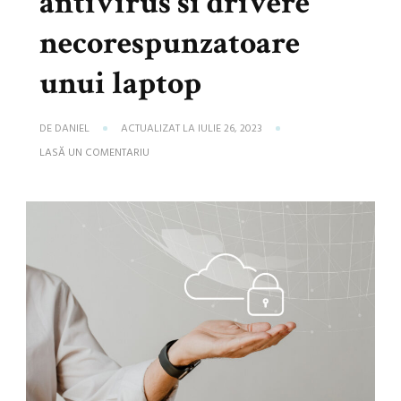
antivirus si drivere
necorespunzatoare
unui laptop
DE
DANIEL
ACTUALIZAT LA
IULIE 26, 2023
LA
LASĂ UN COMENTARIU
PROBLEME
PROVOCATE
DE
ANTIVIRUS
SI
DRIVERE
NECORESPUNZATOARE
UNUI
LAPTOP